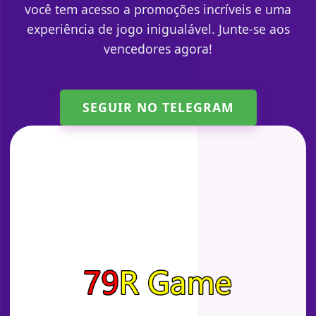
você tem acesso a promoções incríveis e uma
experiência de jogo inigualável. Junte-se aos
vencedores agora!
SEGUIR NO TELEGRAM