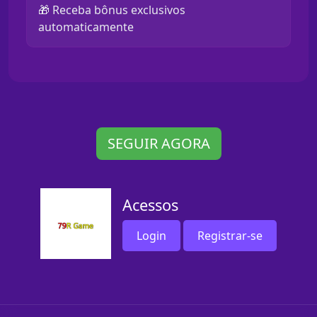
🎁 Receba bônus exclusivos
automaticamente
SEGUIR AGORA
Acessos
Login
Registrar-se