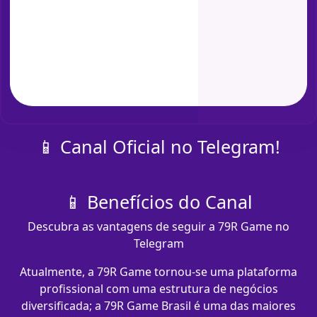
📱 Canal Oficial no Telegram!
📱 Benefícios do Canal
Descubra as vantagens de seguir a 79R Game no
Telegram
Atualmente, a 79R Game tornou-se uma plataforma
profissional com uma estrutura de negócios
diversificada; a 79R Game Brasil é uma das maiores