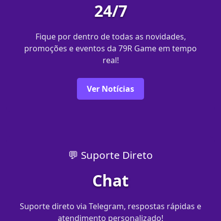
24/7
Fique por dentro de todas as novidades,
promoções e eventos da 79R Game em tempo
real!
Ver Notícias
💬 Suporte Direto
Chat
Suporte direto via Telegram, respostas rápidas e
atendimento personalizado!