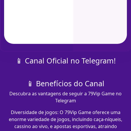
📱 Canal Oficial no Telegram!
📱 Benefícios do Canal
Descubra as vantagens de seguir a 79Vip Game no
Telegram
Diversidade de jogos: O 79Vip Game oferece uma
enorme variedade de jogos, incluindo caça-níqueis,
cassino ao vivo, e apostas esportivas, atraindo