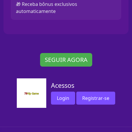
🎁 Receba bônus exclusivos
automaticamente
SEGUIR AGORA
Acessos
Login
Registrar-se