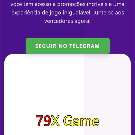
você tem acesso a promoções incríveis e uma
experiência de jogo inigualável. Junte-se aos
vencedores agora!
SEGUIR NO TELEGRAM