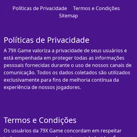
Políticas de Privacidade
Termos e Condições
Sitemap
Políticas de Privacidade
A 79X Game valoriza a privacidade de seus usuários e
está empenhada em proteger todas as informações
pessoais fornecidas durante o uso de nossos canais de
comunicação. Todos os dados coletados são utilizados
exclusivamente para fins de melhoria contínua da
experiência de nossos jogadores.
Termos e Condições
Os usuários da 79X Game concordam em respeitar