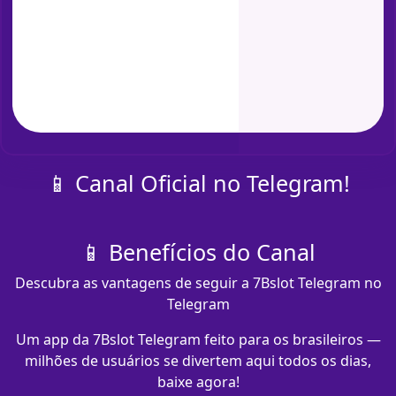
📱 Canal Oficial no Telegram!
📱 Benefícios do Canal
Descubra as vantagens de seguir a 7Bslot Telegram no
Telegram
Um app da 7Bslot Telegram feito para os brasileiros —
milhões de usuários se divertem aqui todos os dias,
baixe agora!