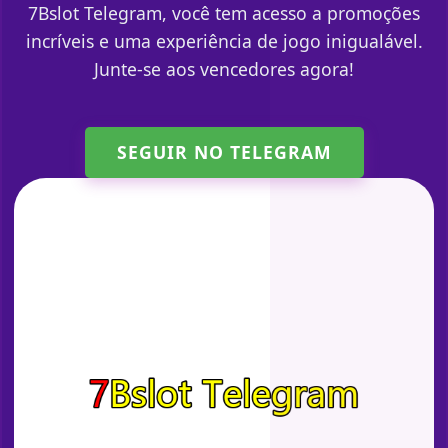
7Bslot Telegram, você tem acesso a promoções
incríveis e uma experiência de jogo inigualável.
Junte-se aos vencedores agora!
SEGUIR NO TELEGRAM