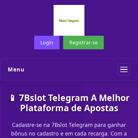
Login
Registrar-se
Menu
📱 7Bslot Telegram A Melhor
Plataforma de Apostas
Cadastre-se na 7Bslot Telegram para ganhar
bônus no cadastro e em cada recarga. Com a