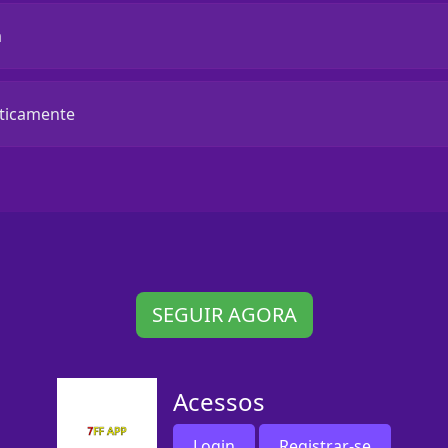
a
aticamente
SEGUIR AGORA
Acessos
Login
Registrar-se