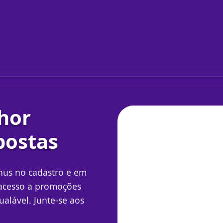
hor
postas
nus no cadastro e em
 acesso a promoções
ualável. Junte-se aos