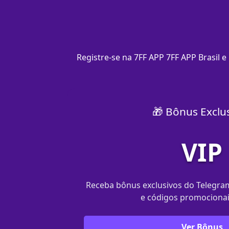
Registre-se na 7FF APP 7FF APP Brasil 
🎁 Bônus Exclu
VIP
Receba bônus exclusivos do Telegra
e códigos promocionai
Ver Bônus