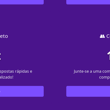
reto
👥 
t
espostas rápidas e
Junte-se a uma com
lizado!
compa
e