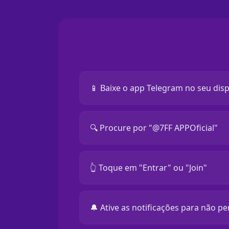
📱 Baixe o app Telegram no seu disp
🔍 Procure por "@7FF APPOficial"
👆 Toque em "Entrar" ou "Join"
🔔 Ative as notificações para não p