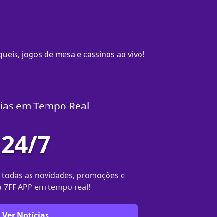
ueis, jogos de mesa e cassinos ao vivo!
cias em Tempo Real
24/7
e todas as novidades, promoções e
a 7FF APP em tempo real!
Ver Notícias