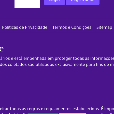
Políticas de Privacidade
Termos e Condições
Sitemap
de
suários e está empenhada em proteger todas as informações
os coletados são utilizados exclusivamente para fins de m
tar todas as regras e regulamentos estabelecidos. É impo