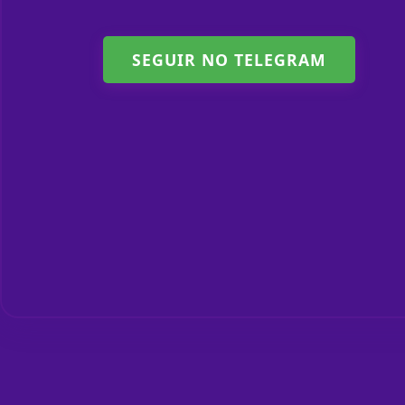
SEGUIR NO TELEGRAM