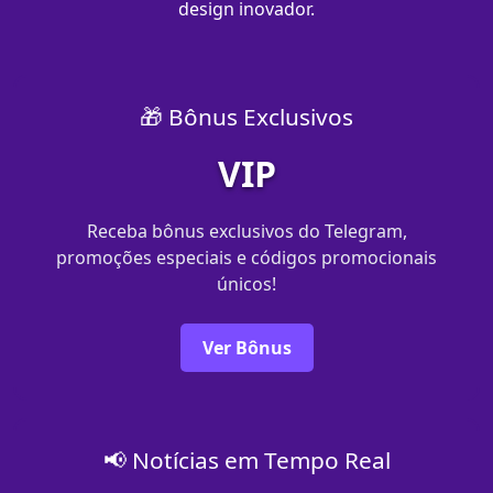
design inovador.
🎁 Bônus Exclusivos
VIP
Receba bônus exclusivos do Telegram,
promoções especiais e códigos promocionais
únicos!
Ver Bônus
📢 Notícias em Tempo Real