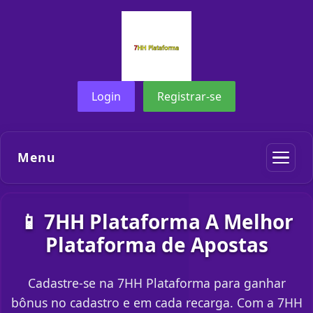
Login
Registrar-se
Menu
📱 7HH Plataforma A Melhor
Plataforma de Apostas
Cadastre-se na 7HH Plataforma para ganhar
bônus no cadastro e em cada recarga. Com a 7HH