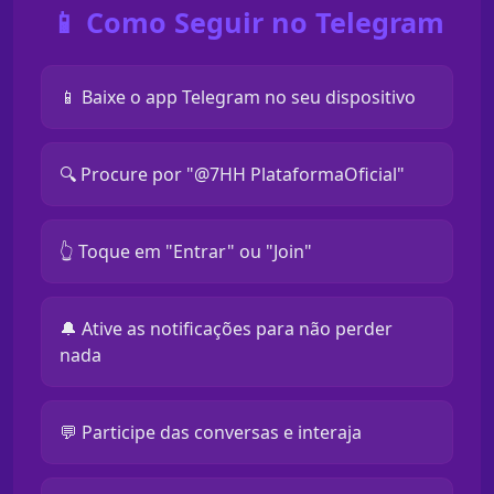
📱 Como Seguir no Telegram
📱 Baixe o app Telegram no seu dispositivo
🔍 Procure por "@7HH PlataformaOficial"
👆 Toque em "Entrar" ou "Join"
🔔 Ative as notificações para não perder
nada
💬 Participe das conversas e interaja