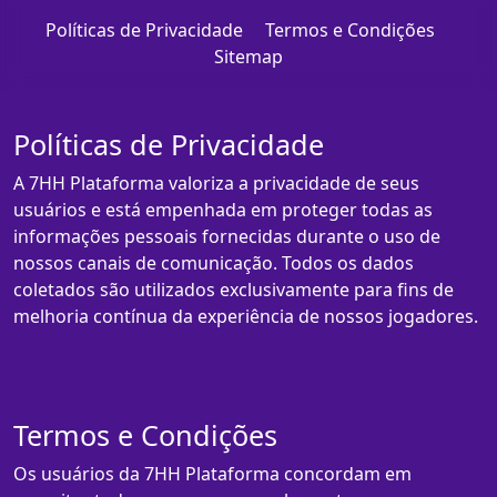
Políticas de Privacidade
Termos e Condições
Sitemap
Políticas de Privacidade
A 7HH Plataforma valoriza a privacidade de seus
usuários e está empenhada em proteger todas as
informações pessoais fornecidas durante o uso de
nossos canais de comunicação. Todos os dados
coletados são utilizados exclusivamente para fins de
melhoria contínua da experiência de nossos jogadores.
Termos e Condições
Os usuários da 7HH Plataforma concordam em