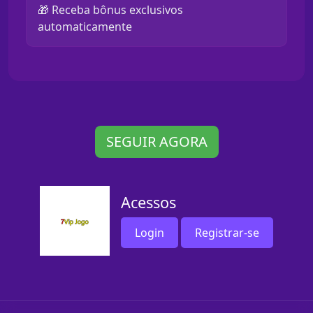
🎁 Receba bônus exclusivos
automaticamente
SEGUIR AGORA
Acessos
Login
Registrar-se