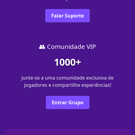
Falar Suporte
👥 Comunidade VIP
1000+
Junte-se a uma comunidade exclusiva de
jogadores e compartilhe experiências!
Entrar Grupo