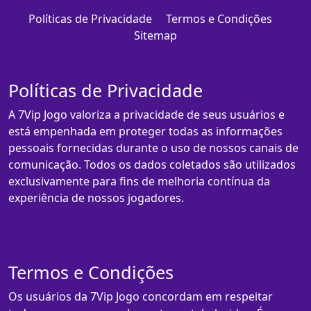
Políticas de Privacidade
Termos e Condições
Sitemap
Políticas de Privacidade
A 7Vip Jogo valoriza a privacidade de seus usuários e
está empenhada em proteger todas as informações
pessoais fornecidas durante o uso de nossos canais de
comunicação. Todos os dados coletados são utilizados
exclusivamente para fins de melhoria contínua da
experiência de nossos jogadores.
Termos e Condições
Os usuários da 7Vip Jogo concordam em respeitar