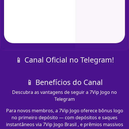
📱 Canal Oficial no Telegram!
📱 Benefícios do Canal
Descubra as vantagens de seguir a 7Vip Jogo no
Telegram
Para novos membros, a 7Vip Jogo oferece bônus logo
no primeiro depósito — com depósitos e saques
instantâneos via 7Vip Jogo Brasil , e prêmios massivos