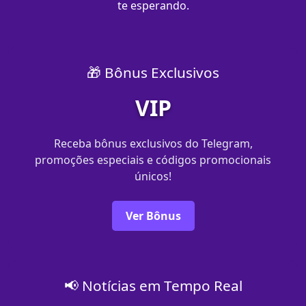
te esperando.
🎁 Bônus Exclusivos
VIP
Receba bônus exclusivos do Telegram,
promoções especiais e códigos promocionais
únicos!
Ver Bônus
📢 Notícias em Tempo Real