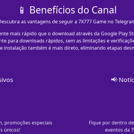
📱 Benefícios do Canal
Descubra as vantagens de seguir a 7X777 Game no Telegra
ente mais rápido que o download através da Google Play S
e para downloads rápidos, sem as limitações e verificações 
e instalação também é mais direto, eliminando etapas desn
sivos
📢 Notí
m, promoções especiais
Fique por dentro d
s únicos!
eventos da 