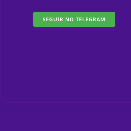
SEGUIR NO TELEGRAM