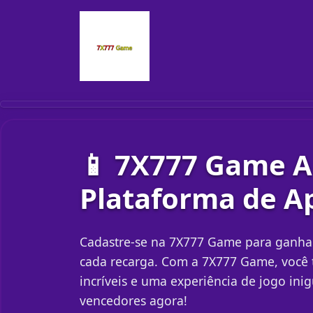
📱 7X777 Game A
Plataforma de A
Cadastre-se na 7X777 Game para ganha
cada recarga. Com a 7X777 Game, você
incríveis e uma experiência de jogo inig
vencedores agora!