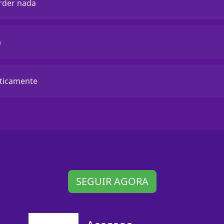
erder nada
a
aticamente
SEGUIR AGORA