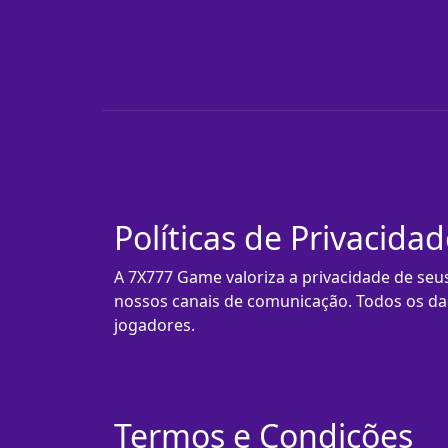
Políticas de Privacida
A 7X777 Game valoriza a privacidade de se
nossos canais de comunicação. Todos os dad
jogadores.
Termos e Condições