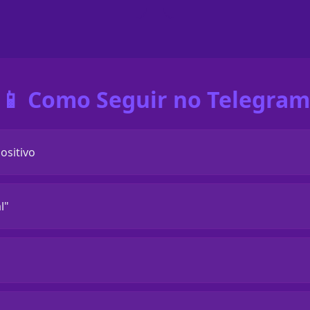
📱 Como Seguir no Telegram
ositivo
l"