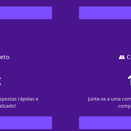
reto
👥 
t
espostas rápidas e
Junte-se a uma com
lizado!
compa
e