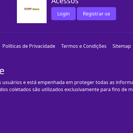
Acessos
Login
Registrar-se
Políticas de Privacidade
Termos e Condições
Sitemap
de
us usuários e está empenhada em proteger todas as informa
os coletados são utilizados exclusivamente para fins de m