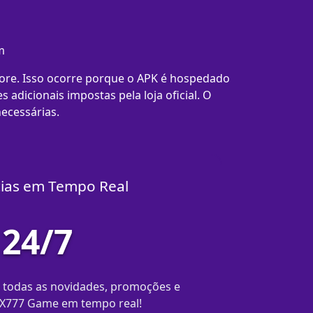
m
tore. Isso ocorre porque o APK é hospedado
adicionais impostas pela loja oficial. O
ecessárias.
cias em Tempo Real
24/7
e todas as novidades, promoções e
7X777 Game em tempo real!