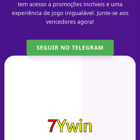
tem acesso a promoções incríveis e uma
experiência de jogo inigualável. Junte-se aos
vencedores agora!
SEGUIR NO TELEGRAM