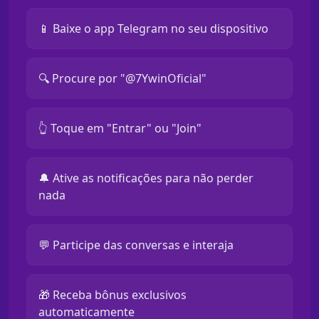
📱 Baixe o app Telegram no seu dispositivo
🔍 Procure por "@7YwinOficial"
👆 Toque em "Entrar" ou "Join"
🔔 Ative as notificações para não perder
nada
💬 Participe das conversas e interaja
🎁 Receba bônus exclusivos
automaticamente