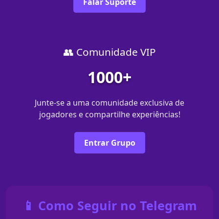
Falar Suporte
👥 Comunidade VIP
1000+
Junte-se a uma comunidade exclusiva de
jogadores e compartilhe experiências!
Entrar Grupo
📱 Como Seguir no Telegram