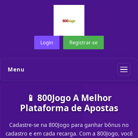
Login
Registrar-se
Menu
📱 800Jogo A Melhor
Plataforma de Apostas
Cadastre-se na 800Jogo para ganhar bônus no
cadastro e em cada recarga. Com a 800Jogo, você