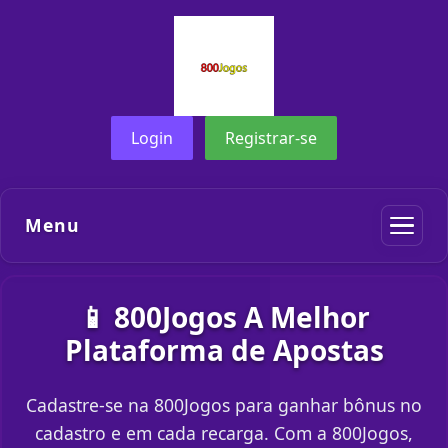
Login
Registrar-se
Menu
📱 800Jogos A Melhor
Plataforma de Apostas
Cadastre-se na 800Jogos para ganhar bônus no
cadastro e em cada recarga. Com a 800Jogos,