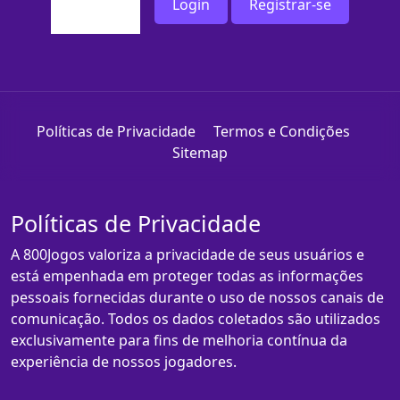
Login
Registrar-se
Políticas de Privacidade
Termos e Condições
Sitemap
Políticas de Privacidade
A 800Jogos valoriza a privacidade de seus usuários e
está empenhada em proteger todas as informações
pessoais fornecidas durante o uso de nossos canais de
comunicação. Todos os dados coletados são utilizados
exclusivamente para fins de melhoria contínua da
experiência de nossos jogadores.