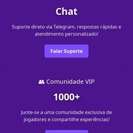
Chat
Suporte direto via Telegram, respostas rápidas e
atendimento personalizado!
Falar Suporte
👥 Comunidade VIP
1000+
Junte-se a uma comunidade exclusiva de
jogadores e compartilhe experiências!