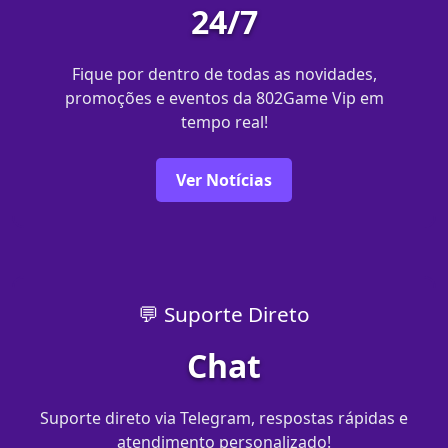
24/7
Fique por dentro de todas as novidades,
promoções e eventos da 802Game Vip em
tempo real!
Ver Notícias
💬 Suporte Direto
Chat
Suporte direto via Telegram, respostas rápidas e
atendimento personalizado!