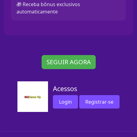
🎁 Receba bônus exclusivos
automaticamente
SEGUIR AGORA
Acessos
Login
Registrar-se