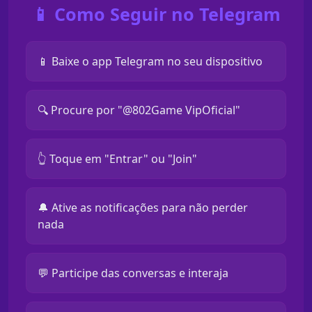
📱 Como Seguir no Telegram
📱 Baixe o app Telegram no seu dispositivo
🔍 Procure por "@802Game VipOficial"
👆 Toque em "Entrar" ou "Join"
🔔 Ative as notificações para não perder
nada
💬 Participe das conversas e interaja