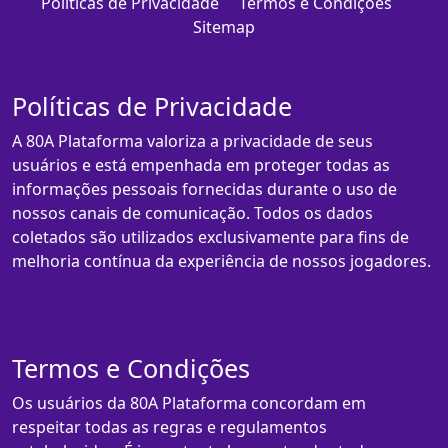
Políticas de Privacidade
Termos e Condições
Sitemap
Políticas de Privacidade
A 80A Plataforma valoriza a privacidade de seus
usuários e está empenhada em proteger todas as
informações pessoais fornecidas durante o uso de
nossos canais de comunicação. Todos os dados
coletados são utilizados exclusivamente para fins de
melhoria contínua da experiência de nossos jogadores.
Termos e Condições
Os usuários da 80A Plataforma concordam em
respeitar todas as regras e regulamentos