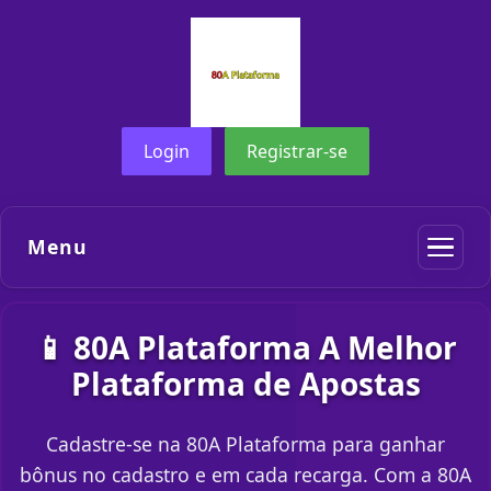
Login
Registrar-se
Menu
📱 80A Plataforma A Melhor
Plataforma de Apostas
Cadastre-se na 80A Plataforma para ganhar
bônus no cadastro e em cada recarga. Com a 80A