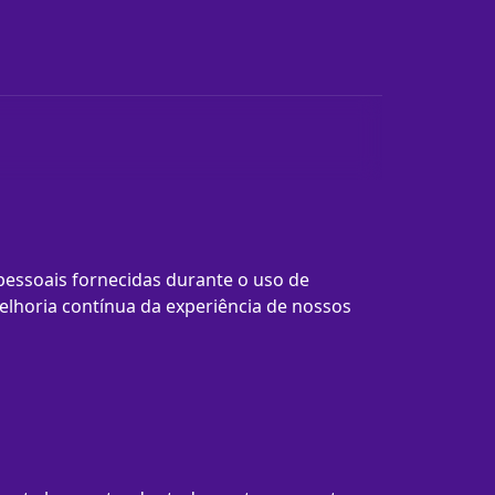
pessoais fornecidas durante o uso de
elhoria contínua da experiência de nossos