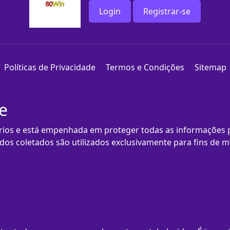
Login
Registrar-se
Políticas de Privacidade
Termos e Condições
Sitemap
de
ários e está empenhada em proteger todas as informações 
os coletados são utilizados exclusivamente para fins de m