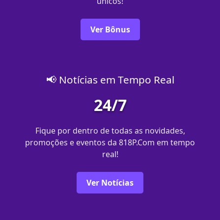
únicos!
Ver Bônus
📢 Notícias em Tempo Real
24/7
Fique por dentro de todas as novidades,
promoções e eventos da 818P.Com em tempo
real!
Ver Notícias