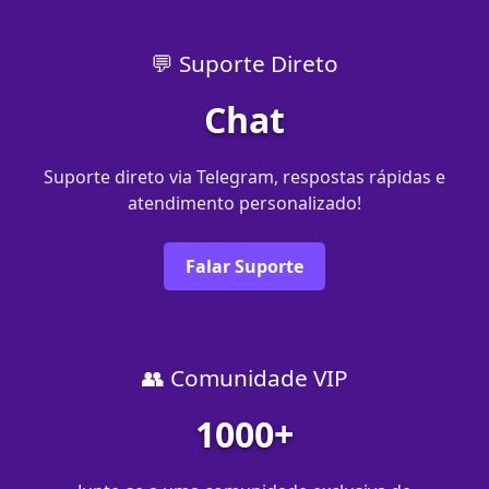
💬 Suporte Direto
Chat
Suporte direto via Telegram, respostas rápidas e
atendimento personalizado!
Falar Suporte
👥 Comunidade VIP
1000+