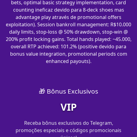
bets, optimal basic strategy implementation, card
counting ineficaz devido para 8-deck shoes mas
advantage play através de promotional offers
exploitation). Session bankroll management: R$10.000
daily limits, stop-loss @ 50% drawdown, stop-win @
200% profit locking gains. Total hands played: ~45.000,
overall RTP achieved: 101.2% (positive devido para
bonus value integration, promotional periods com
enhanced payouts).
🎁 Bônus Exclusivos
VIP
Receba bônus exclusivos do Telegram,
promoções especiais e códigos promocionais