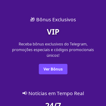
🎁 Bônus Exclusivos
VIP
Receba bônus exclusivos do Telegram,
promoções especiais e códigos promocionais
únicos!
Ver Bônus
📢 Notícias em Tempo Real
24/7