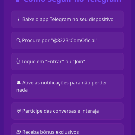
📱 Baixe o app Telegram no seu dispositivo
🔍 Procure por "@822Br.ComOficial"
👆 Toque em "Entrar" ou "Join"
🔔 Ative as notificações para não perder
nada
💬 Participe das conversas e interaja
🎁 Receba bônus exclusivos