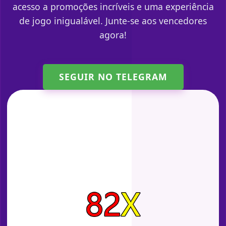
acesso a promoções incríveis e uma experiência
de jogo inigualável. Junte-se aos vencedores
agora!
SEGUIR NO TELEGRAM