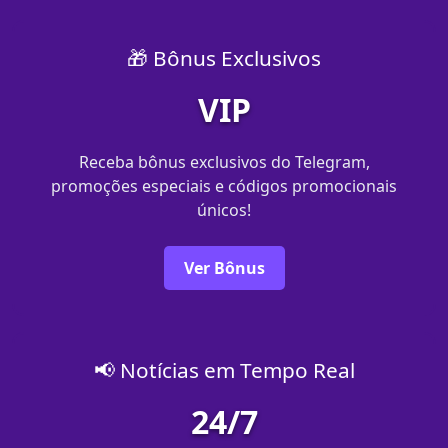
🎁 Bônus Exclusivos
VIP
Receba bônus exclusivos do Telegram,
promoções especiais e códigos promocionais
únicos!
Ver Bônus
📢 Notícias em Tempo Real
24/7