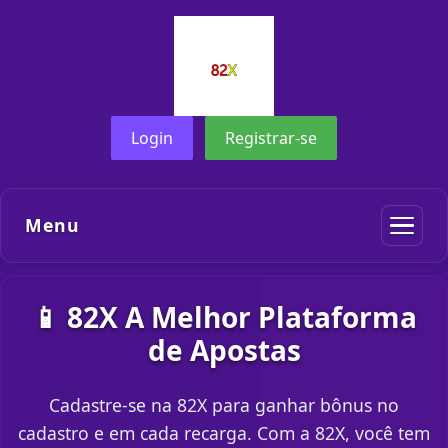
Login
Registrar-se
Menu
📱 82X A Melhor Plataforma
de Apostas
Cadastre-se na 82X para ganhar bônus no
cadastro e em cada recarga. Com a 82X, você tem