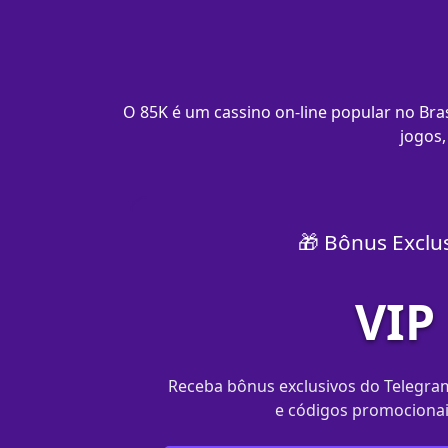
O 85K é um cassino on-line popular no Bra
jogos,
🎁 Bônus Exclu
VIP
Receba bônus exclusivos do Telegra
e códigos promocionai