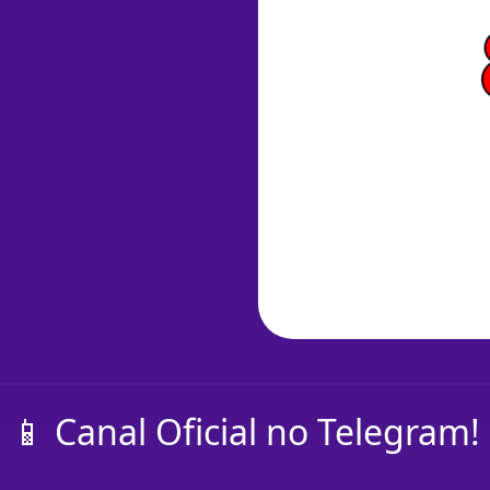
📱 Canal Oficial no Telegram!