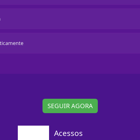
a
aticamente
SEGUIR AGORA
Acessos