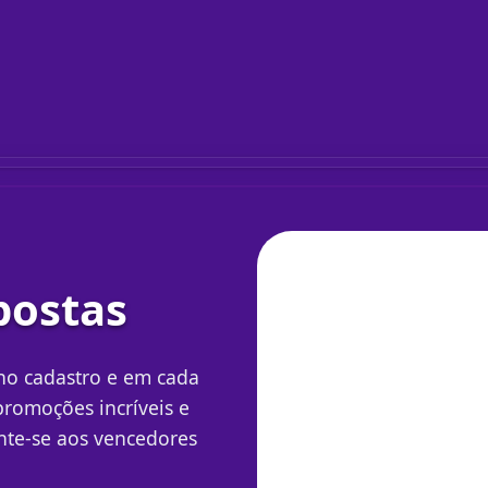
postas
no cadastro e em cada
promoções incríveis e
unte-se aos vencedores