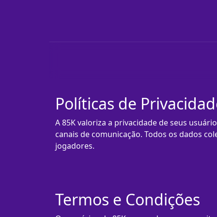
Políticas de Privacida
A 85K valoriza a privacidade de seus usuár
canais de comunicação. Todos os dados cole
jogadores.
Termos e Condições