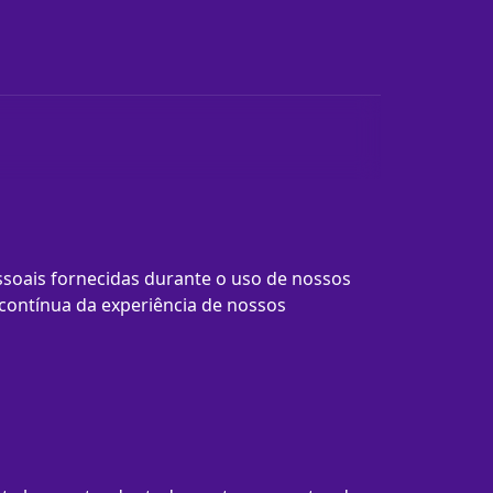
ssoais fornecidas durante o uso de nossos
 contínua da experiência de nossos