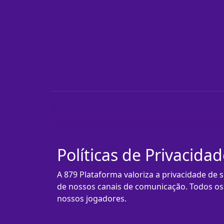
Políticas de Privacida
A 879 Plataforma valoriza a privacidade de
de nossos canais de comunicação. Todos os 
nossos jogadores.