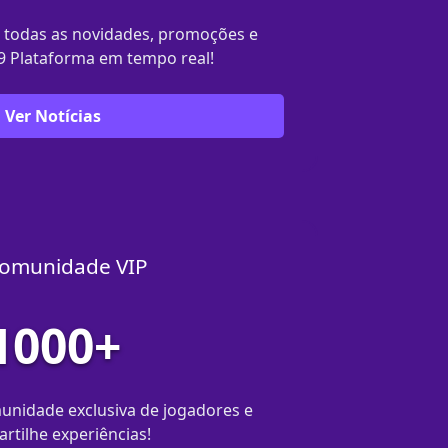
e todas as novidades, promoções e
9 Plataforma em tempo real!
Ver Notícias
Comunidade VIP
1000+
unidade exclusiva de jogadores e
rtilhe experiências!