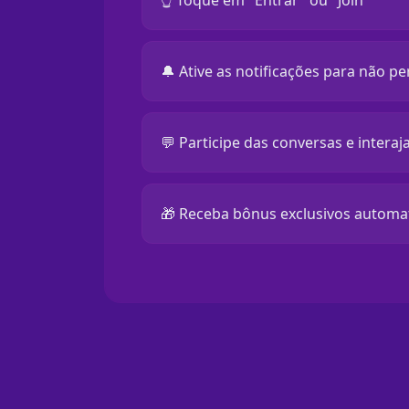
👆 Toque em "Entrar" ou "Join"
🔔 Ative as notificações para não p
💬 Participe das conversas e interaj
🎁 Receba bônus exclusivos autom