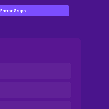
Entrar Grupo