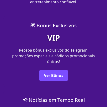
entretenimento confiável.
🎁 Bônus Exclusivos
VIP
Receba bônus exclusivos do Telegram,
promoções especiais e códigos promocionais
únicos!
Ver Bônus
📢 Notícias em Tempo Real