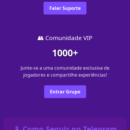
Falar Suporte
👥 Comunidade VIP
1000+
Junte-se a uma comunidade exclusiva de
jogadores e compartilhe experiências!
Entrar Grupo
📱 Como Seguir no Telegram