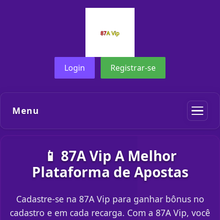
Login
Registrar-se
Menu
📱 87A Vip A Melhor
Plataforma de Apostas
Cadastre-se na 87A Vip para ganhar bônus no
cadastro e em cada recarga. Com a 87A Vip, você