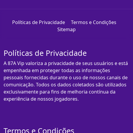
Políticas de Privacidade
Termos e Condições
Sitemap
Políticas de Privacidade
A 87A Vip valoriza a privacidade de seus usuários e está
empenhada em proteger todas as informações
pessoais fornecidas durante o uso de nossos canais de
comunicação. Todos os dados coletados são utilizados
exclusivamente para fins de melhoria contínua da
experiência de nossos jogadores.
Termos e Condições