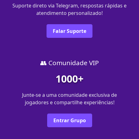
Suporte direto via Telegram, respostas rápidas e
atendimento personalizado!
Falar Suporte
👥 Comunidade VIP
1000+
Junte-se a uma comunidade exclusiva de
jogadores e compartilhe experiências!
Entrar Grupo