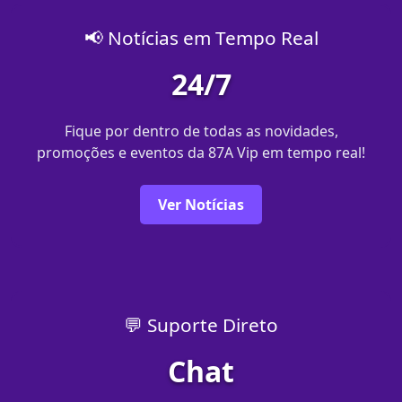
📢 Notícias em Tempo Real
24/7
Fique por dentro de todas as novidades,
promoções e eventos da 87A Vip em tempo real!
Ver Notícias
💬 Suporte Direto
Chat