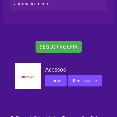
automaticamente
SEGUIR AGORA
Acessos
Login
Registrar-se