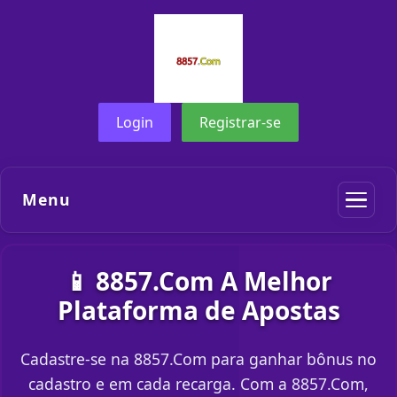
Login
Registrar-se
Menu
📱 8857.Com A Melhor
Plataforma de Apostas
Cadastre-se na 8857.Com para ganhar bônus no
cadastro e em cada recarga. Com a 8857.Com,