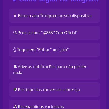
📱 Baixe o app Telegram no seu dispositivo
🔍 Procure por "@8857.ComOficial"
👆 Toque em "Entrar" ou "Join"
🔔 Ative as notificações para não perder
nada
💬 Participe das conversas e interaja
🎁 Receba bônus exclusivos