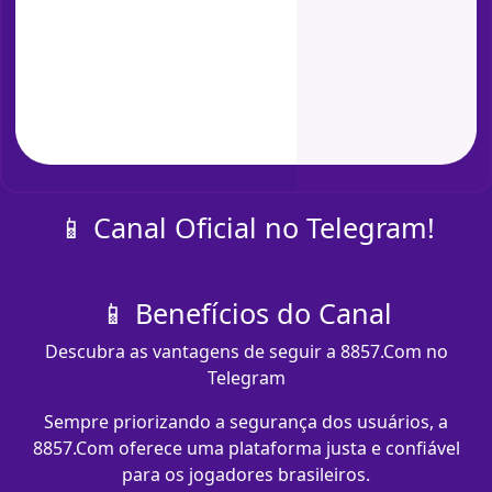
📱 Canal Oficial no Telegram!
📱 Benefícios do Canal
Descubra as vantagens de seguir a 8857.Com no
Telegram
Sempre priorizando a segurança dos usuários, a
8857.Com oferece uma plataforma justa e confiável
para os jogadores brasileiros.