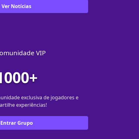
Ver Notícias
Comunidade VIP
1000+
unidade exclusiva de jogadores e
rtilhe experiências!
Entrar Grupo