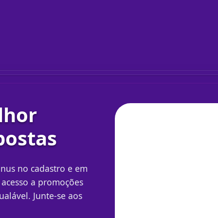
lhor
postas
nus no cadastro e em
 acesso a promoções
ualável. Junte-se aos