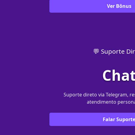
Ver Bônus
💬 Suporte Di
Cha
Suporte direto via Telegram, r
atendimento persona
Falar Suport