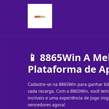
📱 8865Win A Me
Plataforma de A
Cadastre-se na 8865Win para ganhar bô
cada recarga. Com a 8865Win, você tem
incríveis e uma experiência de jogo inig
vencedores agora!