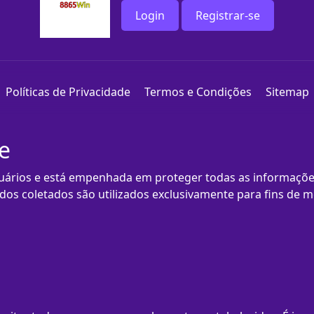
Login
Registrar-se
Políticas de Privacidade
Termos e Condições
Sitemap
de
suários e está empenhada em proteger todas as informaçõe
os coletados são utilizados exclusivamente para fins de m