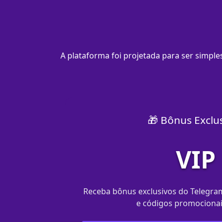
A plataforma foi projetada para ser simple
🎁 Bônus Exclu
VIP
Receba bônus exclusivos do Telegra
e códigos promocionai