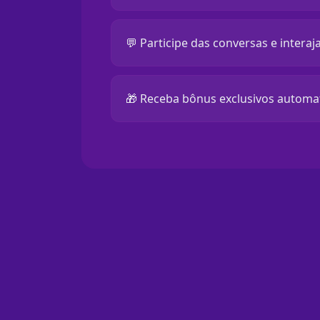
💬 Participe das conversas e interaj
🎁 Receba bônus exclusivos autom