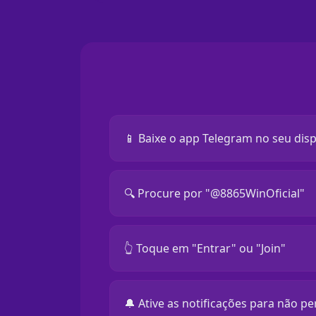
📱 Baixe o app Telegram no seu disp
🔍 Procure por "@8865WinOficial"
👆 Toque em "Entrar" ou "Join"
🔔 Ative as notificações para não p