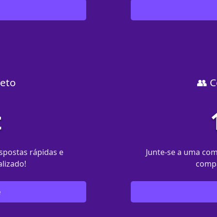
reto
👥 
t
espostas rápidas e
Junte-se a uma com
lizado!
compa
e