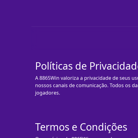
Políticas de Privacida
A 8865Win valoriza a privacidade de seus u
nossos canais de comunicação. Todos os dad
jogadores.
Termos e Condições