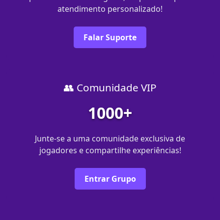
atendimento personalizado!
Falar Suporte
👥 Comunidade VIP
1000+
Junte-se a uma comunidade exclusiva de
jogadores e compartilhe experiências!
Entrar Grupo