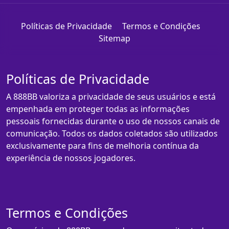
Políticas de Privacidade
Termos e Condições
Sitemap
Políticas de Privacidade
A 888BB valoriza a privacidade de seus usuários e está
empenhada em proteger todas as informações
pessoais fornecidas durante o uso de nossos canais de
comunicação. Todos os dados coletados são utilizados
exclusivamente para fins de melhoria contínua da
experiência de nossos jogadores.
Termos e Condições