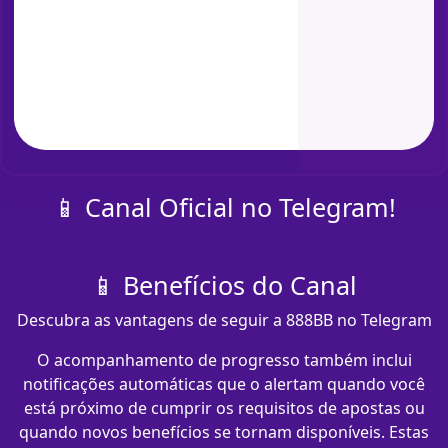
📱 Canal Oficial no Telegram!
📱 Benefícios do Canal
Descubra as vantagens de seguir a 888BB no Telegram
O acompanhamento de progresso também inclui
notificações automáticas que o alertam quando você
está próximo de cumprir os requisitos de apostas ou
quando novos benefícios se tornam disponíveis. Estas