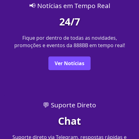
📢 Notícias em Tempo Real
24/7
Fique por dentro de todas as novidades,
promoções e eventos da 888BB em tempo real!
Ver Notícias
💬 Suporte Direto
Chat
Suporte direto via Telegram, respostas rápidas e