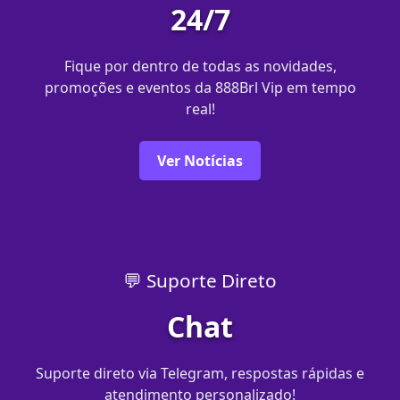
24/7
Fique por dentro de todas as novidades,
promoções e eventos da 888Brl Vip em tempo
real!
Ver Notícias
💬 Suporte Direto
Chat
Suporte direto via Telegram, respostas rápidas e
atendimento personalizado!