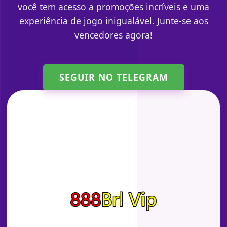
você tem acesso a promoções incríveis e uma
experiência de jogo inigualável. Junte-se aos
vencedores agora!
SEGUIR NO TELEGRAM