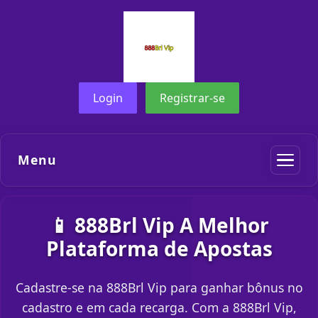
Login
Registrar-se
Menu
📱 888Brl Vip A Melhor
Plataforma de Apostas
Cadastre-se na 888Brl Vip para ganhar bônus no
cadastro e em cada recarga. Com a 888Brl Vip,