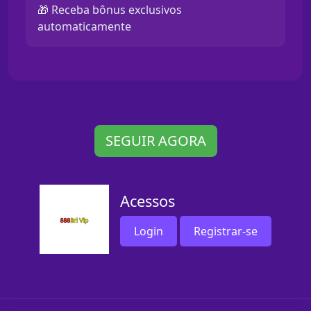
🎁 Receba bônus exclusivos
automaticamente
SEGUIR AGORA
Acessos
Login
Registrar-se