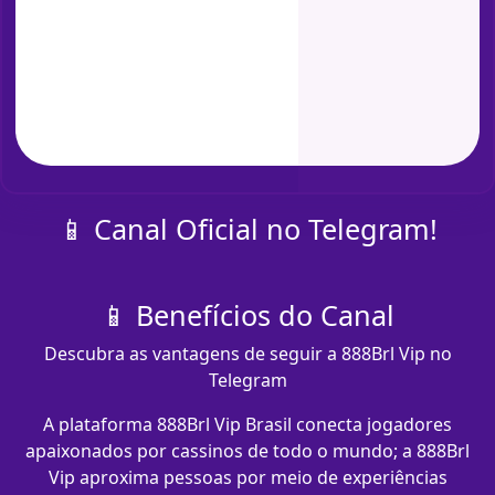
📱 Canal Oficial no Telegram!
📱 Benefícios do Canal
Descubra as vantagens de seguir a 888Brl Vip no
Telegram
A plataforma 888Brl Vip Brasil conecta jogadores
apaixonados por cassinos de todo o mundo; a 888Brl
Vip aproxima pessoas por meio de experiências