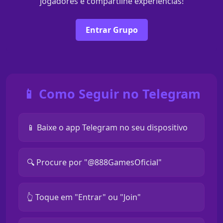
jogadores e compartilhe experiências!
Entrar Grupo
📱 Como Seguir no Telegram
📱 Baixe o app Telegram no seu dispositivo
🔍 Procure por "@888GamesOficial"
👆 Toque em "Entrar" ou "Join"