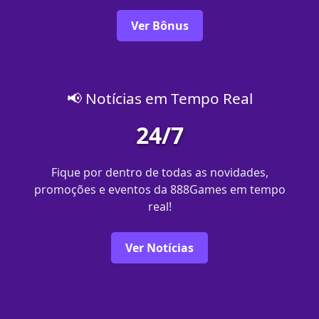
Ver Bônus
📢 Notícias em Tempo Real
24/7
Fique por dentro de todas as novidades,
promoções e eventos da 888Games em tempo
real!
Ver Notícias