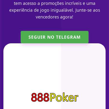
tem acesso a promoções incríveis e uma
experiência de jogo inigualável. Junte-se aos
vencedores agora!
SEGUIR NO TELEGRAM