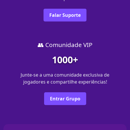
Falar Suporte
👥 Comunidade VIP
1000+
Junte-se a uma comunidade exclusiva de
jogadores e compartilhe experiências!
Entrar Grupo