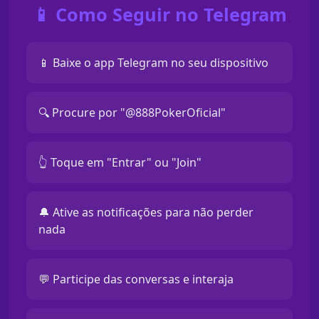
📱 Como Seguir no Telegram
📱 Baixe o app Telegram no seu dispositivo
🔍 Procure por "@888PokerOficial"
👆 Toque em "Entrar" ou "Join"
🔔 Ative as notificações para não perder
nada
💬 Participe das conversas e interaja