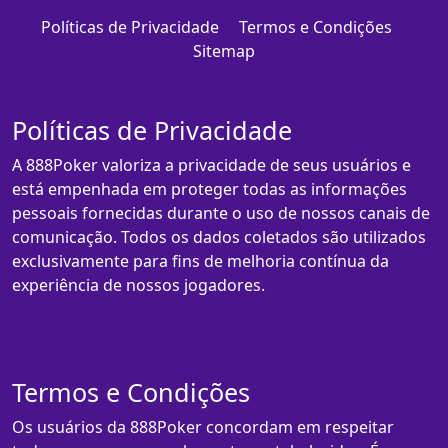
Políticas de Privacidade
Termos e Condições
Sitemap
Políticas de Privacidade
A 888Poker valoriza a privacidade de seus usuários e
está empenhada em proteger todas as informações
pessoais fornecidas durante o uso de nossos canais de
comunicação. Todos os dados coletados são utilizados
exclusivamente para fins de melhoria contínua da
experiência de nossos jogadores.
Termos e Condições
Os usuários da 888Poker concordam em respeitar