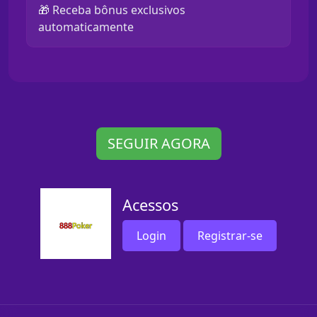
🎁 Receba bônus exclusivos
automaticamente
SEGUIR AGORA
Acessos
Login
Registrar-se