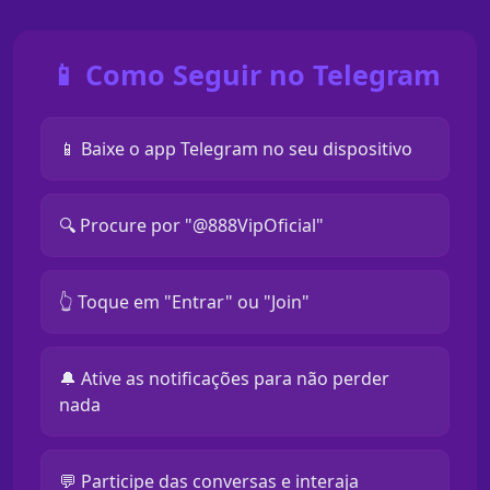
📱 Como Seguir no Telegram
📱 Baixe o app Telegram no seu dispositivo
🔍 Procure por "@888VipOficial"
👆 Toque em "Entrar" ou "Join"
🔔 Ative as notificações para não perder
nada
💬 Participe das conversas e interaja