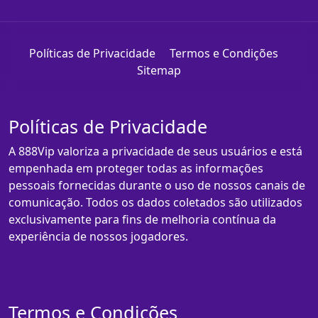
Políticas de Privacidade
Termos e Condições
Sitemap
Políticas de Privacidade
A 888Vip valoriza a privacidade de seus usuários e está
empenhada em proteger todas as informações
pessoais fornecidas durante o uso de nossos canais de
comunicação. Todos os dados coletados são utilizados
exclusivamente para fins de melhoria contínua da
experiência de nossos jogadores.
Termos e Condições