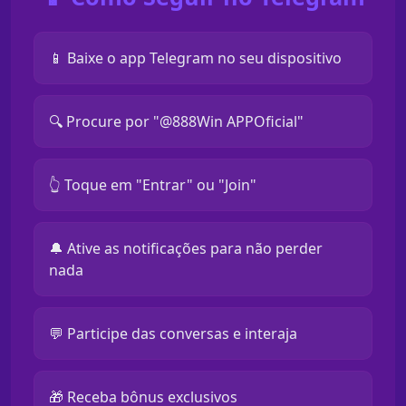
📱 Baixe o app Telegram no seu dispositivo
🔍 Procure por "@888Win APPOficial"
👆 Toque em "Entrar" ou "Join"
🔔 Ative as notificações para não perder
nada
💬 Participe das conversas e interaja
🎁 Receba bônus exclusivos