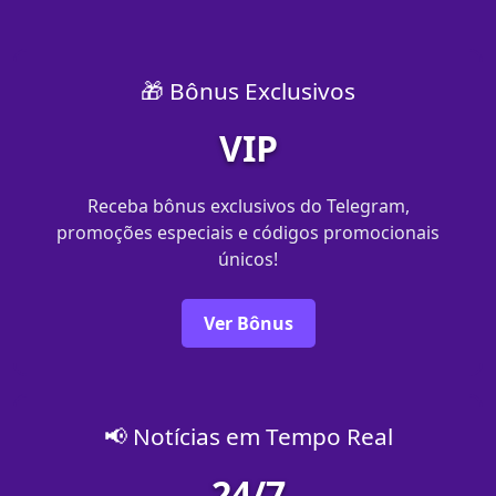
🎁 Bônus Exclusivos
VIP
Receba bônus exclusivos do Telegram,
promoções especiais e códigos promocionais
únicos!
Ver Bônus
📢 Notícias em Tempo Real
24/7