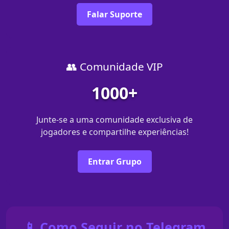
Falar Suporte
👥 Comunidade VIP
1000+
Junte-se a uma comunidade exclusiva de
jogadores e compartilhe experiências!
Entrar Grupo
📱 Como Seguir no Telegram