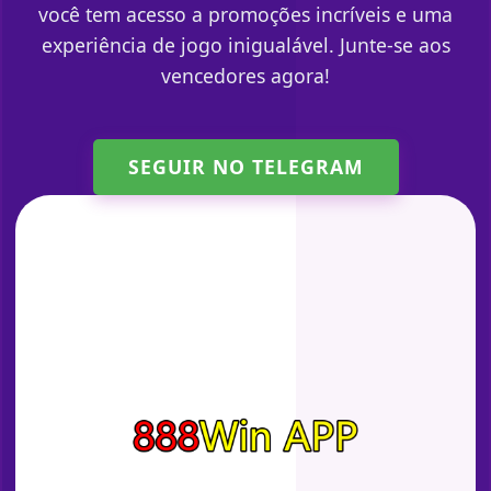
você tem acesso a promoções incríveis e uma
experiência de jogo inigualável. Junte-se aos
vencedores agora!
SEGUIR NO TELEGRAM