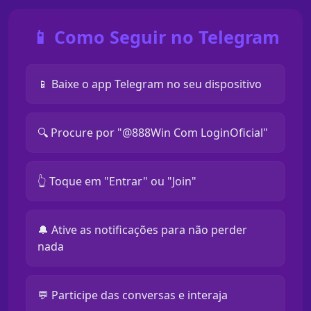
📱 Como Seguir no Telegram
📱 Baixe o app Telegram no seu dispositivo
🔍 Procure por "@888Win Com LoginOficial"
👆 Toque em "Entrar" ou "Join"
🔔 Ative as notificações para não perder
nada
💬 Participe das conversas e interaja