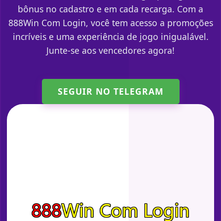
bônus no cadastro e em cada recarga. Com a
888Win Com Login, você tem acesso a promoções
incríveis e uma experiência de jogo inigualável.
Junte-se aos vencedores agora!
SEGUIR NO TELEGRAM