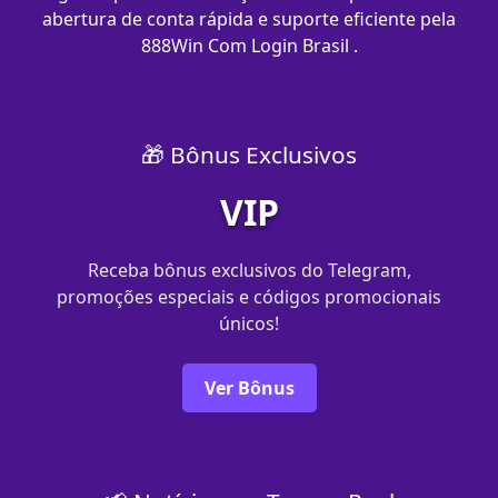
abertura de conta rápida e suporte eficiente pela
888Win Com Login Brasil .
🎁 Bônus Exclusivos
VIP
Receba bônus exclusivos do Telegram,
promoções especiais e códigos promocionais
únicos!
Ver Bônus