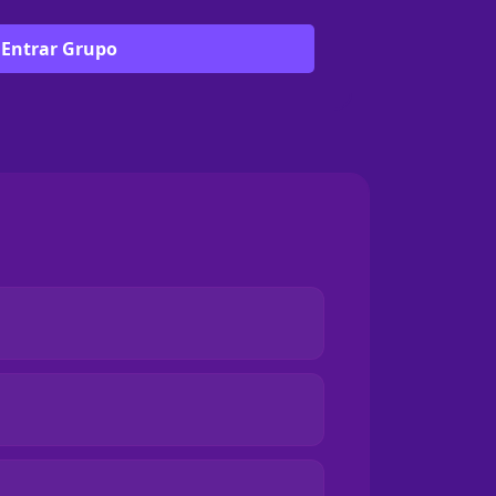
Entrar Grupo