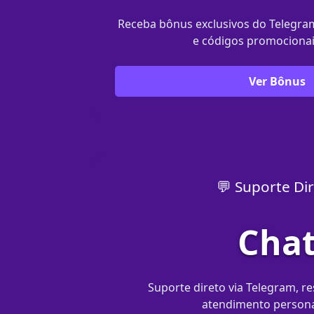
Receba bônus exclusivos do Telegra
e códigos promocionai
Ver Bônus
💬 Suporte Di
Cha
Suporte direto via Telegram, r
atendimento persona