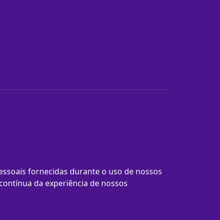
essoais fornecidas durante o uso de nossos
 contínua da experiência de nossos