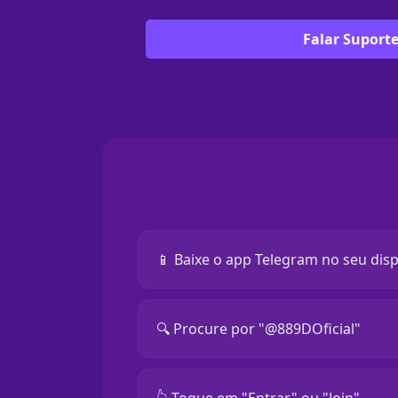
Falar Suport
📱 Baixe o app Telegram no seu disp
🔍 Procure por "@889DOficial"