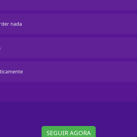
erder nada
a
aticamente
SEGUIR AGORA