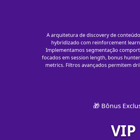
A arquitetura de discovery de conteúdo
hybridizado com reinforcement learn
Implementamos segmentação comportament
focados em session length, bonus hunter
metrics. Filtros avançados permitem dri
🎁 Bônus Exclu
VIP