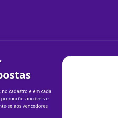
r
postas
 no cadastro e em cada
 promoções incríveis e
unte-se aos vencedores