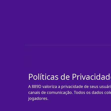
Políticas de Privacida
A 889D valoriza a privacidade de seus usuá
canais de comunicação. Todos os dados cole
jogadores.