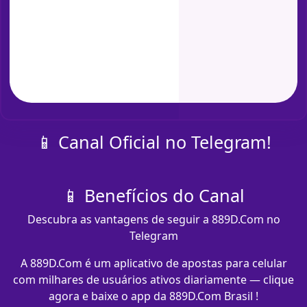
📱 Canal Oficial no Telegram!
📱 Benefícios do Canal
Descubra as vantagens de seguir a 889D.Com no
Telegram
A 889D.Com é um aplicativo de apostas para celular
com milhares de usuários ativos diariamente — clique
agora e baixe o app da 889D.Com Brasil !