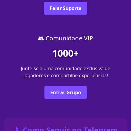
Falar Suporte
👥 Comunidade VIP
1000+
Junte-se a uma comunidade exclusiva de
jogadores e compartilhe experiências!
Entrar Grupo
📱 Como Seguir no Telegram