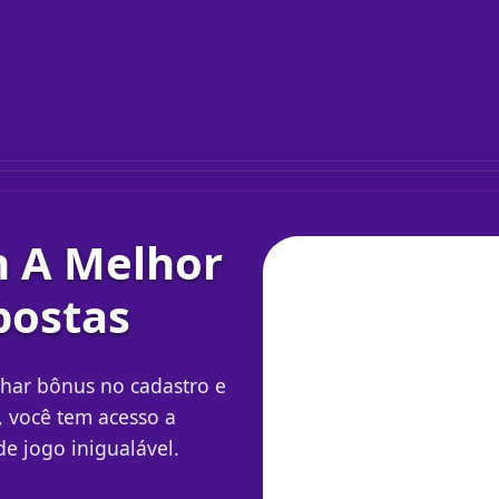
n A Melhor
postas
har bônus no cadastro e
 você tem acesso a
e jogo inigualável.