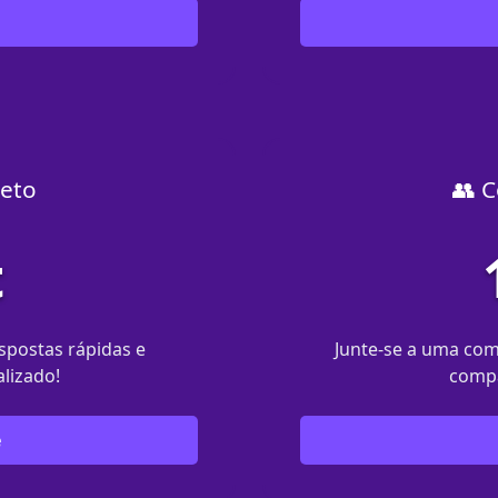
reto
👥 
t
espostas rápidas e
Junte-se a uma com
lizado!
compa
e