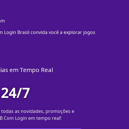
ram
 Login Brasil convida você a explorar jogos
cias em Tempo Real
24/7
e todas as novidades, promoções e
B Com Login em tempo real!