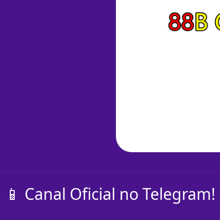
📱 Canal Oficial no Telegram!