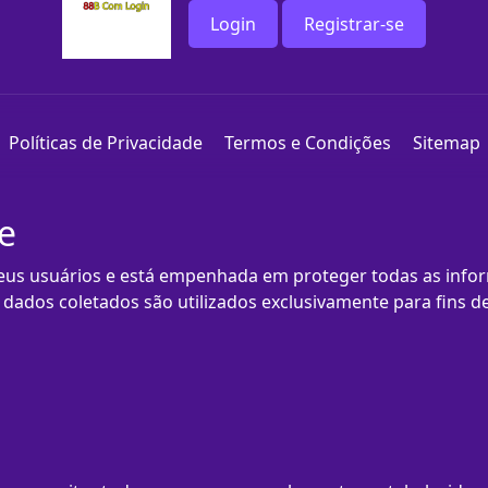
Login
Registrar-se
Políticas de Privacidade
Termos e Condições
Sitemap
de
seus usuários e está empenhada em proteger todas as info
dados coletados são utilizados exclusivamente para fins d