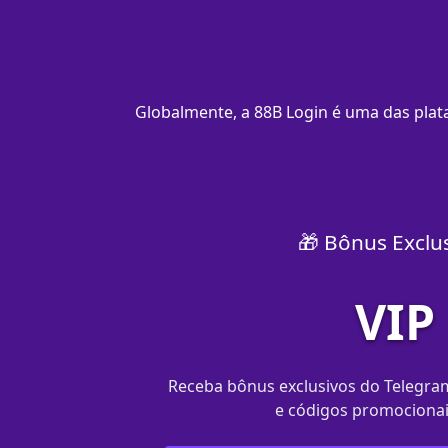
Globalmente, a 88B Login é uma das plat
🎁 Bônus Exclu
VIP
Receba bônus exclusivos do Telegra
e códigos promocionai