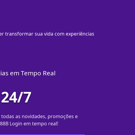
er transformar sua vida com experiências
cias em Tempo Real
24/7
e todas as novidades, promoções e
 88B Login em tempo real!