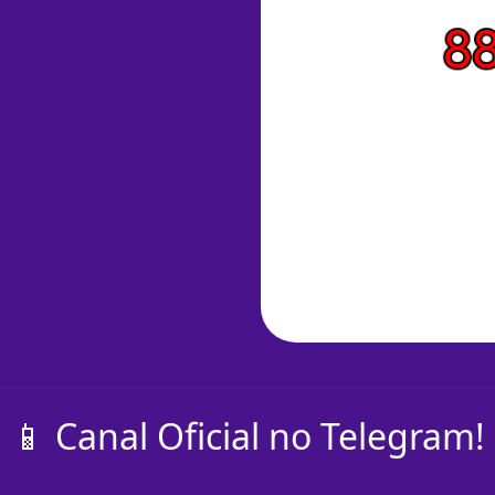
📱 Canal Oficial no Telegram!