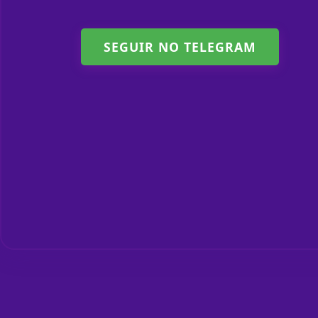
SEGUIR NO TELEGRAM