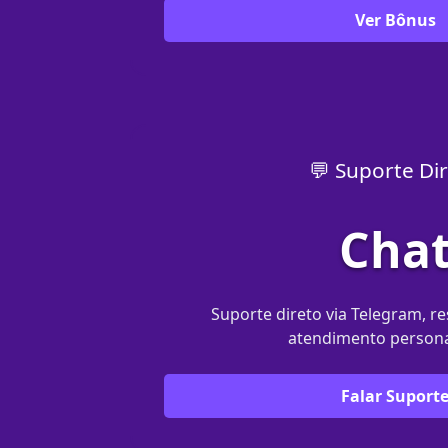
Ver Bônus
💬 Suporte Di
Cha
Suporte direto via Telegram, r
atendimento persona
Falar Suport