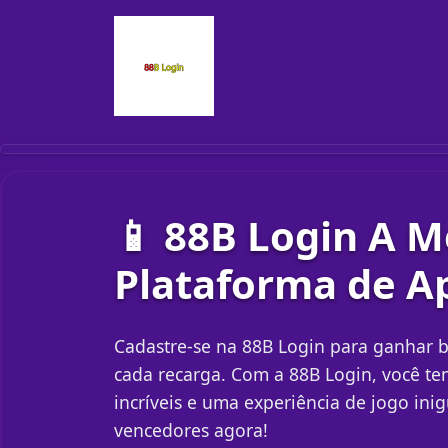
📱 88B Login A M
Plataforma de A
Cadastre-se na 88B Login para ganhar 
cada recarga. Com a 88B Login, você t
incríveis e uma experiência de jogo inig
vencedores agora!