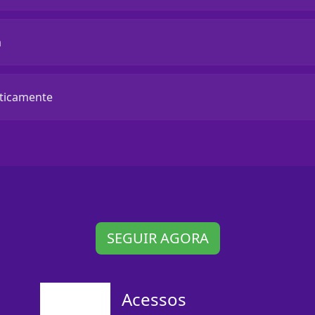
a
aticamente
SEGUIR AGORA
Acessos