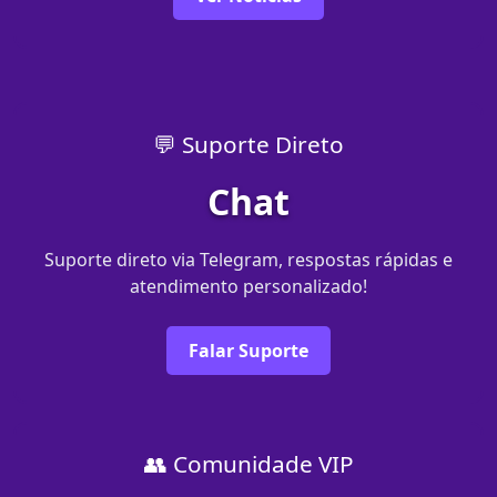
💬 Suporte Direto
Chat
Suporte direto via Telegram, respostas rápidas e
atendimento personalizado!
Falar Suporte
👥 Comunidade VIP