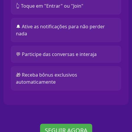
👆 Toque em "Entrar" ou "Join"
🔔 Ative as notificações para não perder
nada
💬 Participe das conversas e interaja
🎁 Receba bônus exclusivos
automaticamente
SEGUIR AGORA