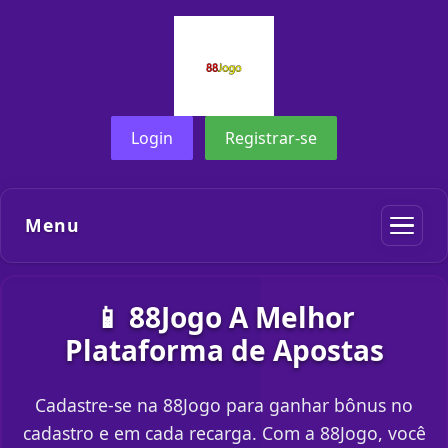
Login
Registrar-se
Menu
📱 88Jogo A Melhor
Plataforma de Apostas
Cadastre-se na 88Jogo para ganhar bônus no
cadastro e em cada recarga. Com a 88Jogo, você