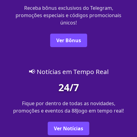
Receba bônus exclusivos do Telegram,
promoções especiais e códigos promocionais
únicos!
Ver Bônus
📢 Notícias em Tempo Real
24/7
Fique por dentro de todas as novidades,
promoções e eventos da 88Jogo em tempo real!
Ver Notícias