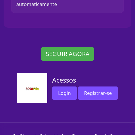
automaticamente
SEGUIR AGORA
Acessos
Login
Registrar-se