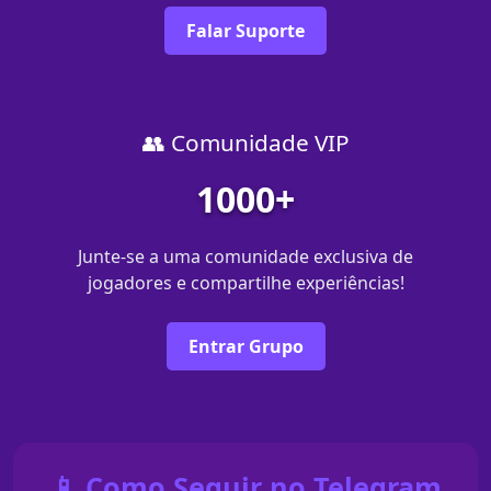
Falar Suporte
👥 Comunidade VIP
1000+
Junte-se a uma comunidade exclusiva de
jogadores e compartilhe experiências!
Entrar Grupo
📱 Como Seguir no Telegram