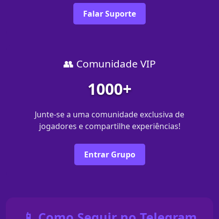
Falar Suporte
👥 Comunidade VIP
1000+
Junte-se a uma comunidade exclusiva de
jogadores e compartilhe experiências!
Entrar Grupo
📱 Como Seguir no Telegram