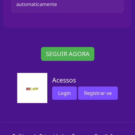
automaticamente
SEGUIR AGORA
Acessos
Login
Registrar-se