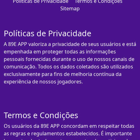
Políticas de Privacidade
Termos e Condições
Sitemap
Políticas de Privacidade
A 89E APP valoriza a privacidade de seus usuários e está
empenhada em proteger todas as informações
pessoais fornecidas durante o uso de nossos canais de
comunicação. Todos os dados coletados são utilizados
exclusivamente para fins de melhoria contínua da
experiência de nossos jogadores.
Termos e Condições
Os usuários da 89E APP concordam em respeitar todas
as regras e regulamentos estabelecidos. É importante