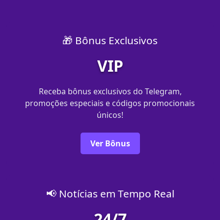
🎁 Bônus Exclusivos
VIP
Receba bônus exclusivos do Telegram,
promoções especiais e códigos promocionais
únicos!
Ver Bônus
📢 Notícias em Tempo Real
24/7