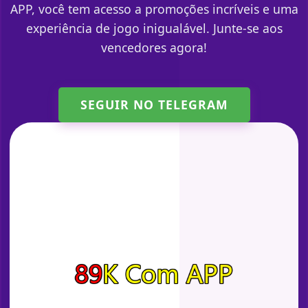
APP, você tem acesso a promoções incríveis e uma
experiência de jogo inigualável. Junte-se aos
vencedores agora!
SEGUIR NO TELEGRAM