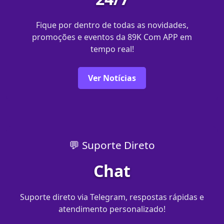
Fique por dentro de todas as novidades,
promoções e eventos da 89K Com APP em
tempo real!
Ver Notícias
💬 Suporte Direto
Chat
Suporte direto via Telegram, respostas rápidas e
atendimento personalizado!