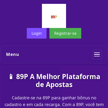
Login
Registrar-se
Menu
📱 89P A Melhor Plataforma
de Apostas
Cadastre-se na 89P para ganhar bônus no
cadastro e em cada recarga. Com a 89P, você tem