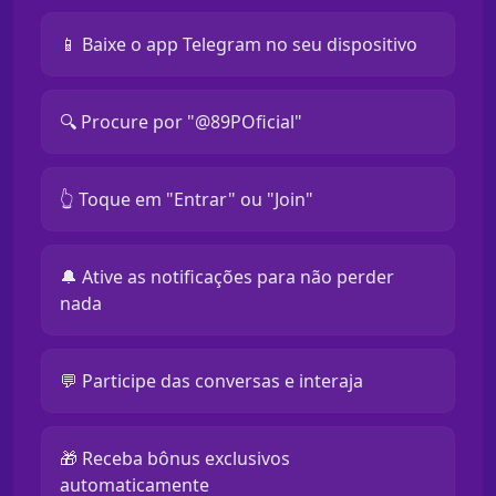
📱 Baixe o app Telegram no seu dispositivo
🔍 Procure por "@89POficial"
👆 Toque em "Entrar" ou "Join"
🔔 Ative as notificações para não perder
nada
💬 Participe das conversas e interaja
🎁 Receba bônus exclusivos
automaticamente