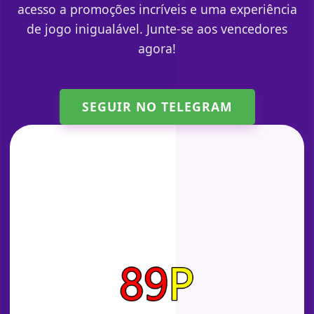
acesso a promoções incríveis e uma experiência
de jogo inigualável. Junte-se aos vencedores
agora!
SEGUIR NO TELEGRAM