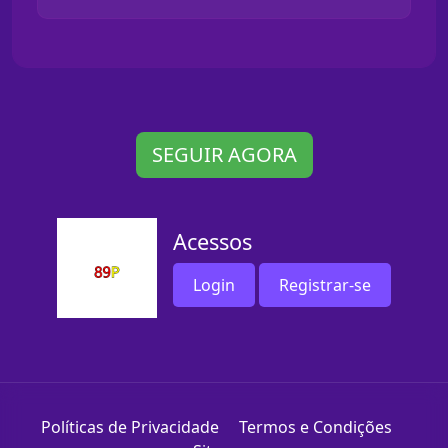
SEGUIR AGORA
Acessos
Login
Registrar-se
Políticas de Privacidade
Termos e Condições