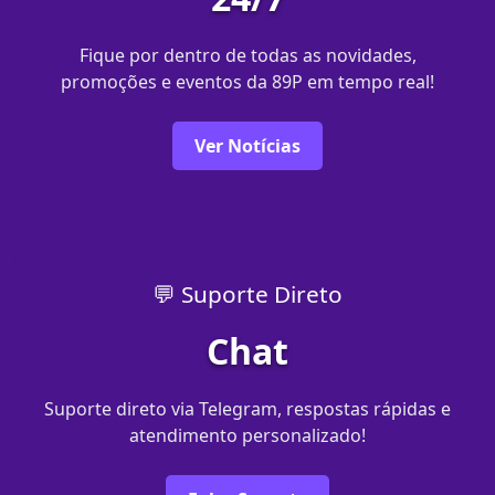
Fique por dentro de todas as novidades,
promoções e eventos da 89P em tempo real!
Ver Notícias
💬 Suporte Direto
Chat
Suporte direto via Telegram, respostas rápidas e
atendimento personalizado!