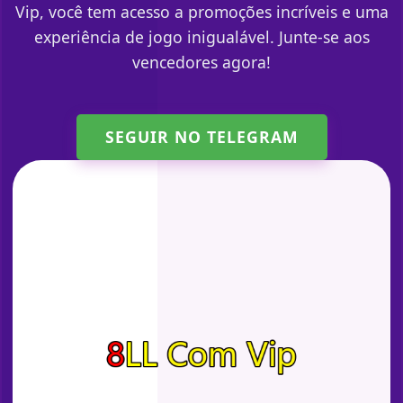
Vip, você tem acesso a promoções incríveis e uma
experiência de jogo inigualável. Junte-se aos
vencedores agora!
SEGUIR NO TELEGRAM