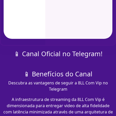
📱 Canal Oficial no Telegram!
📱 Benefícios do Canal
Descubra as vantagens de seguir a 8LL Com Vip no
Telegram
A infraestrutura de streaming da 8LL Com Vip é
dimensionada para entregar video de alta fidelidade
com latência minimizada através de uma arquitetura de