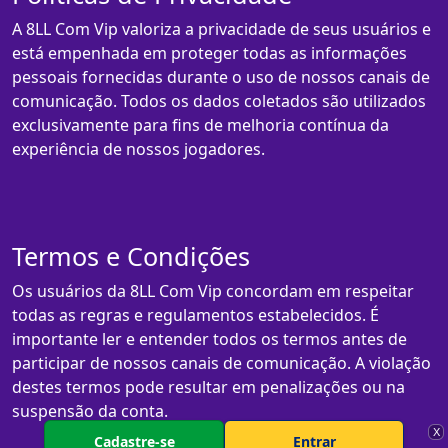
A 8LL Com Vip valoriza a privacidade de seus usuários e
está empenhada em proteger todas as informações
pessoais fornecidas durante o uso de nossos canais de
comunicação. Todos os dados coletados são utilizados
exclusivamente para fins de melhoria contínua da
experiência de nossos jogadores.
Termos e Condições
Os usuários da 8LL Com Vip concordam em respeitar
todas as regras e regulamentos estabelecidos. É
importante ler e entender todos os termos antes de
participar de nossos canais de comunicação. A violação
destes termos pode resultar em penalizações ou na
suspensão da conta.
X
Cadastre-se
Entrar