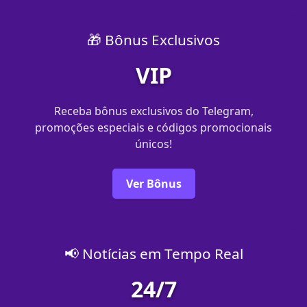
🎁 Bônus Exclusivos
VIP
Receba bônus exclusivos do Telegram,
promoções especiais e códigos promocionais
únicos!
Ver Bônus
📢 Notícias em Tempo Real
24/7