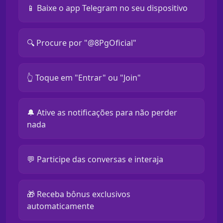
📱 Baixe o app Telegram no seu dispositivo
🔍 Procure por "@8PgOficial"
👆 Toque em "Entrar" ou "Join"
🔔 Ative as notificações para não perder
nada
💬 Participe das conversas e interaja
🎁 Receba bônus exclusivos
automaticamente