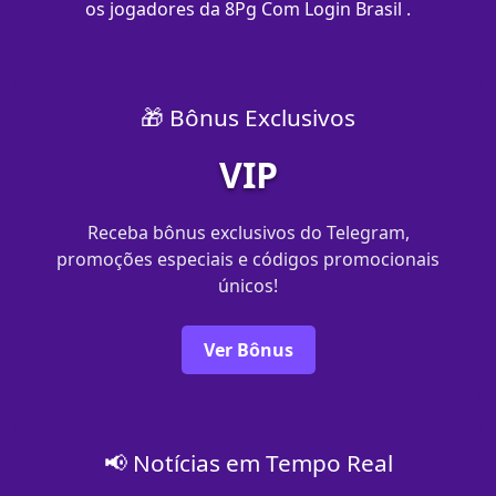
os jogadores da 8Pg Com Login Brasil .
🎁 Bônus Exclusivos
VIP
Receba bônus exclusivos do Telegram,
promoções especiais e códigos promocionais
únicos!
Ver Bônus
📢 Notícias em Tempo Real