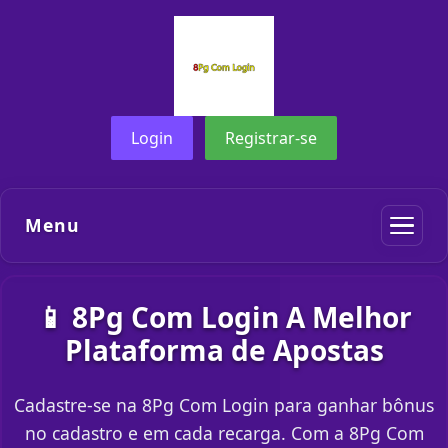
Login
Registrar-se
Menu
📱 8Pg Com Login A Melhor
Plataforma de Apostas
Cadastre-se na 8Pg Com Login para ganhar bônus
no cadastro e em cada recarga. Com a 8Pg Com