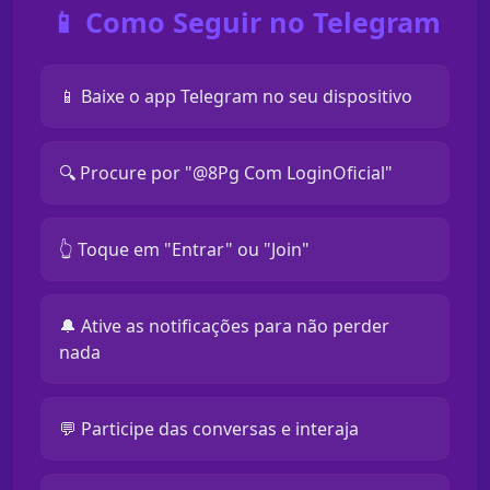
📱 Como Seguir no Telegram
📱 Baixe o app Telegram no seu dispositivo
🔍 Procure por "@8Pg Com LoginOficial"
👆 Toque em "Entrar" ou "Join"
🔔 Ative as notificações para não perder
nada
💬 Participe das conversas e interaja