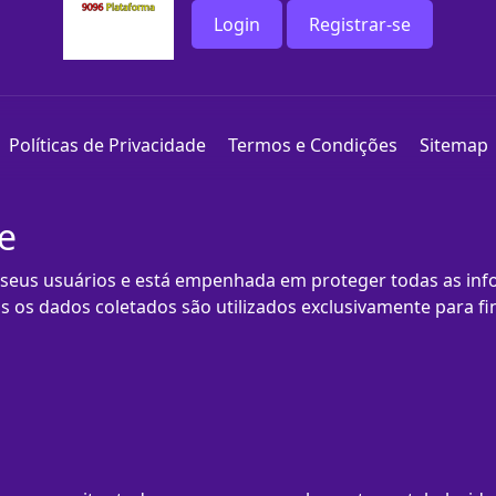
Login
Registrar-se
Políticas de Privacidade
Termos e Condições
Sitemap
de
e seus usuários e está empenhada em proteger todas as in
 os dados coletados são utilizados exclusivamente para fi