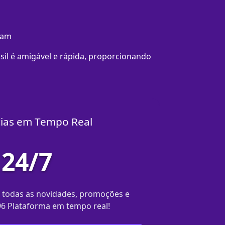
ram
sil é amigável e rápida, proporcionando
cias em Tempo Real
24/7
e todas as novidades, promoções e
96 Plataforma em tempo real!