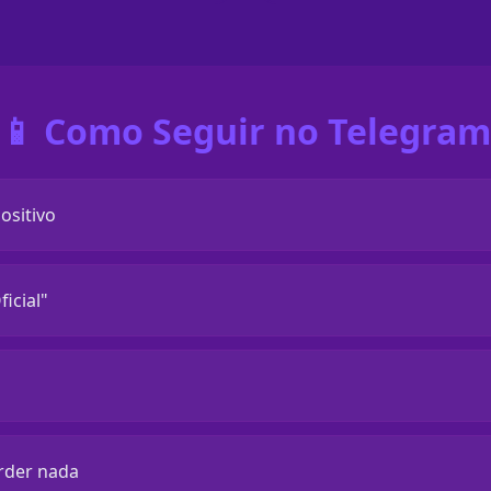
📱 Como Seguir no Telegram
ositivo
icial"
erder nada