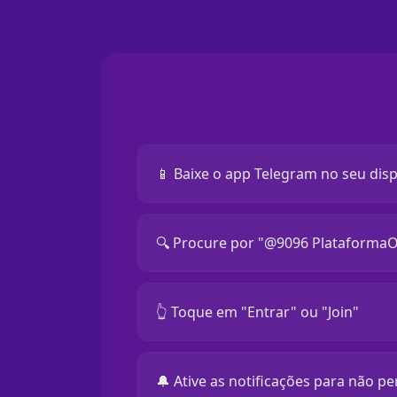
📱 Baixe o app Telegram no seu disp
🔍 Procure por "@9096 PlataformaOf
👆 Toque em "Entrar" ou "Join"
🔔 Ative as notificações para não p