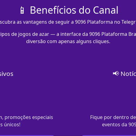
📱 Benefícios do Canal
scubra as vantagens de seguir a 9096 Plataforma no Teleg
ipos de jogos de azar — a interface da 9096 Plataforma Bra
diversão com apenas alguns cliques.
sivos
📢 Notí
m, promoções especiais
Fique por dentro d
s únicos!
eventos da 90