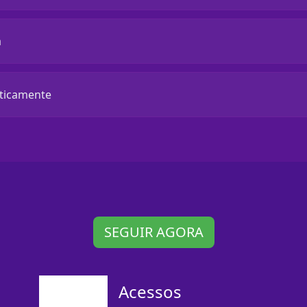
a
aticamente
SEGUIR AGORA
Acessos