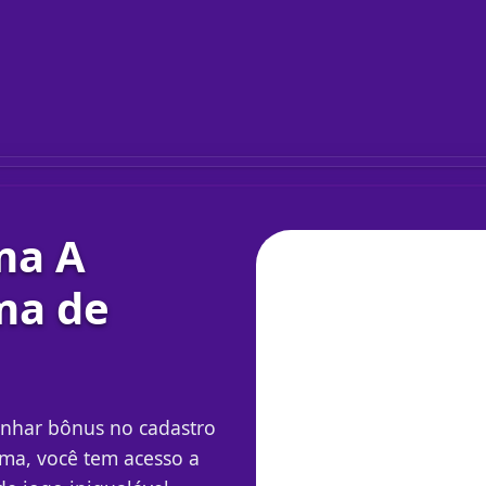
ma A
ma de
anhar bônus no cadastro
ma, você tem acesso a