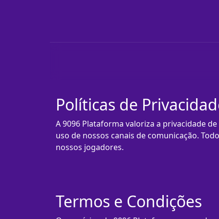
Políticas de Privacida
A 9096 Plataforma valoriza a privacidade d
uso de nossos canais de comunicação. Todos
nossos jogadores.
Termos e Condições