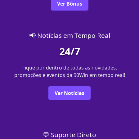
Ver Bônus
📢 Notícias em Tempo Real
24/7
Fique por dentro de todas as novidades,
promoções e eventos da 90Win em tempo real!
Ver Notícias
💬 Suporte Direto