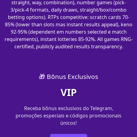
straight, way, combination), number games (pick-
3/pick-4 formats, daily draws, straight/box/combo
betting options). RTPs competitive: scratch cards 70-
85% (lower than slots mas instant results appeal), keno
92-95% (dependent em numbers selected e match
requirements), instant lotteries 85-92%. All games RNG-
certified, publicly audited results transparency.
🎁 Bônus Exclusivos
VIP
Receba bônus exclusivos do Telegram,
promoções especiais e códigos promocionais
únicos!