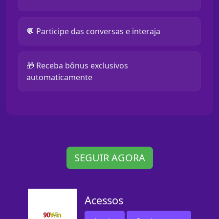
💬 Participe das conversas e interaja
🎁 Receba bônus exclusivos
automaticamente
SEGUIR AGORA
Acessos