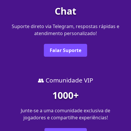
Chat
Suporte direto via Telegram, respostas rápidas e
atendimento personalizado!
Falar Suporte
👥 Comunidade VIP
1000+
Junte-se a uma comunidade exclusiva de
jogadores e compartilhe experiências!