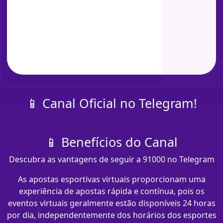
📱 Canal Oficial no Telegram!
📱 Benefícios do Canal
Descubra as vantagens de seguir a 91000 no Telegram
As apostas esportivas virtuais proporcionam uma
experiência de apostas rápida e contínua, pois os
eventos virtuais geralmente estão disponíveis 24 horas
por dia, independentemente dos horários dos esportes