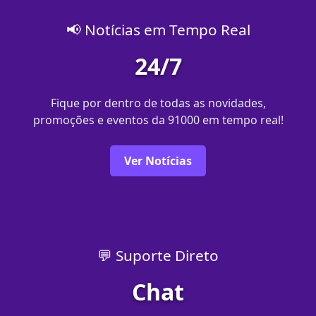
📢 Notícias em Tempo Real
24/7
Fique por dentro de todas as novidades,
promoções e eventos da 91000 em tempo real!
Ver Notícias
💬 Suporte Direto
Chat