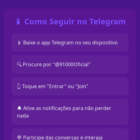
📱 Como Seguir no Telegram
📱 Baixe o app Telegram no seu dispositivo
🔍 Procure por "@91000Oficial"
👆 Toque em "Entrar" ou "Join"
🔔 Ative as notificações para não perder
nada
💬 Participe das conversas e interaja