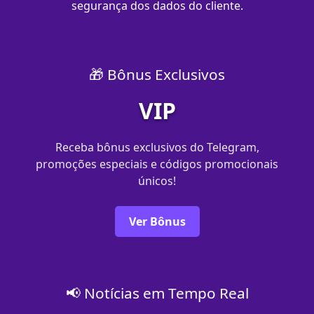
segurança dos dados do cliente.
🎁 Bônus Exclusivos
VIP
Receba bônus exclusivos do Telegram,
promoções especiais e códigos promocionais
únicos!
Ver Bônus
📢 Notícias em Tempo Real