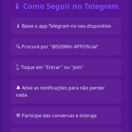
📱 Como Seguir no Telegram
📱 Baixe o app Telegram no seu dispositivo
🔍 Procure por "@920Win APPOficial"
👆 Toque em "Entrar" ou "Join"
🔔 Ative as notificações para não perder
nada
💬 Participe das conversas e interaja