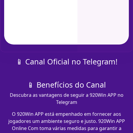
📱 Canal Oficial no Telegram!
📱 Benefícios do Canal
Descubra as vantagens de seguir a 920Win APP no
Telegram
O 920Win APP está empenhado em fornecer aos
jogadores um ambiente seguro e justo. 920Win APP
Online Com toma várias medidas para garantir a