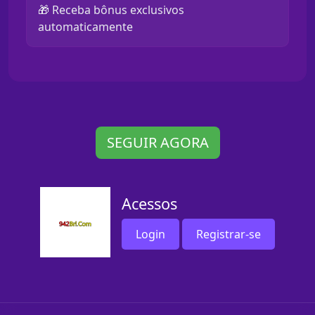
🎁 Receba bônus exclusivos
automaticamente
SEGUIR AGORA
Acessos
Login
Registrar-se