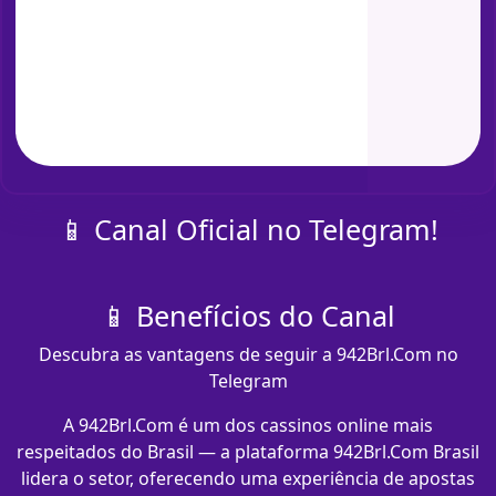
📱 Canal Oficial no Telegram!
📱 Benefícios do Canal
Descubra as vantagens de seguir a 942Brl.Com no
Telegram
A 942Brl.Com é um dos cassinos online mais
respeitados do Brasil — a plataforma 942Brl.Com Brasil
lidera o setor, oferecendo uma experiência de apostas