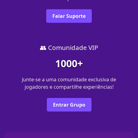
Falar Suporte
👥 Comunidade VIP
1000+
Junte-se a uma comunidade exclusiva de
jogadores e compartilhe experiências!
Entrar Grupo