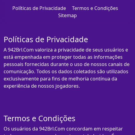
Políticas de Privacidade
Termos e Condições
Sitemap
Políticas de Privacidade
A 942Brl.Com valoriza a privacidade de seus usuários e
está empenhada em proteger todas as informações
pessoais fornecidas durante o uso de nossos canais de
comunicação. Todos os dados coletados são utilizados
exclusivamente para fins de melhoria contínua da
experiência de nossos jogadores.
Termos e Condições
Os usuários da 942Brl.Com concordam em respeitar