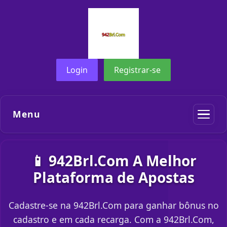
Login
Registrar-se
Menu
📱 942Brl.Com A Melhor
Plataforma de Apostas
Cadastre-se na 942Brl.Com para ganhar bônus no
cadastro e em cada recarga. Com a 942Brl.Com,