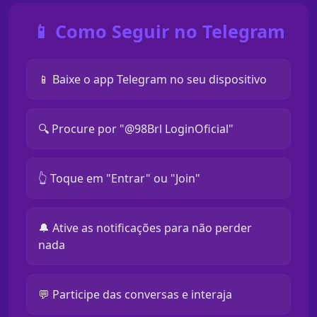
📱 Como Seguir no Telegram
📱 Baixe o app Telegram no seu dispositivo
🔍 Procure por "@98Brl LoginOficial"
👆 Toque em "Entrar" ou "Join"
🔔 Ative as notificações para não perder
nada
💬 Participe das conversas e interaja