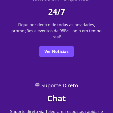
24/7
Fique por dentro de todas as novidades,
promoções e eventos da 98Brl Login em tempo
real!
Ver Notícias
💬 Suporte Direto
Chat
Suporte direto via Telegram, respostas rápidas e