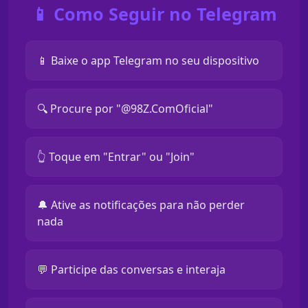
📱 Como Seguir no Telegram
📱 Baixe o app Telegram no seu dispositivo
🔍 Procure por "@98Z.ComOficial"
👆 Toque em "Entrar" ou "Join"
🔔 Ative as notificações para não perder
nada
💬 Participe das conversas e interaja