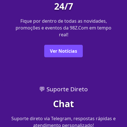
24/7
Fique por dentro de todas as novidades,
promoções e eventos da 98Z.Com em tempo
real!
Ver Notícias
💬 Suporte Direto
Chat
Suporte direto via Telegram, respostas rápidas e
atendimento personalizado!