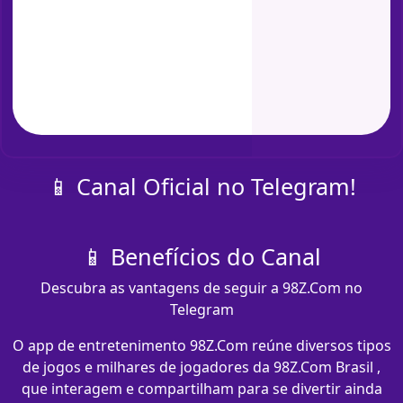
📱 Canal Oficial no Telegram!
📱 Benefícios do Canal
Descubra as vantagens de seguir a 98Z.Com no
Telegram
O app de entretenimento 98Z.Com reúne diversos tipos
de jogos e milhares de jogadores da 98Z.Com Brasil ,
que interagem e compartilham para se divertir ainda